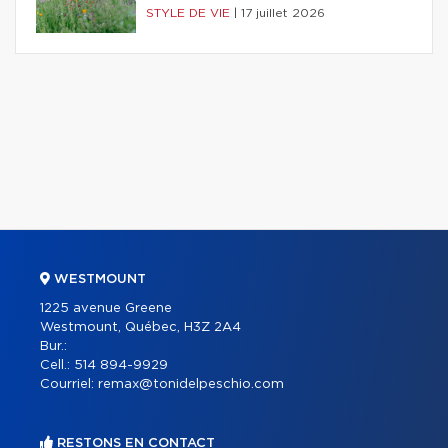
STYLE DE VIE
|
17 juillet 2026
WESTMOUNT
1225 avenue Greene
Westmount, Québec, H3Z 2A4
Bur.:
Cell.:
514 894-9929
Courriel:
remax@tonidelpeschio.com
RESTONS EN CONTACT