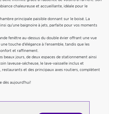
 belle intimité grâce à l'absence de voisins à l'arrière. Son
mbiance chaleureuse et accueillante, idéale pour le
hambre principale paisible donnant sur le boisé. La
nsi qu'une baignoire à jets, parfaite pour vos moments
grande fenêtre au-dessus du double évier offrant une vue
 une touche d'élégance à l'ensemble, tandis que les
confort et raffinement.
les beaux jours, de deux espaces de stationnement ainsi
n laveuse-sécheuse, le lave-vaisselle inclus et
 restaurants et des principaux axes routiers, complètent
e dès aujourd'hui!