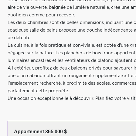
Situé au rez-de-chaussée et adossé à un boisé, il profite d'une
aire de vie ouverte, baignée de lumière naturelle, crée une a
quotidien comme pour recevoir.
Les deux chambres sont de belles dimensions, incluant une c
spacieuse salle de bains propose une douche indépendante ai
de détente.
La cuisine, à la fois pratique et conviviale, est dotée d'une 
dégagée sur la nature. Les planchers de bois franc apportent
luminaires encastrés et les ventilateurs de plafond ajoutent 
À l'extérieur, profitez de deux balcons privés pour savourer 
que d'un cabanon offrant un rangement supplémentaire. Le coi
l'emplacement recherché, à proximité des écoles, commerces,
parfaitement cette propriété.
Une occasion exceptionnelle à découvrir. Planifiez votre visit
Appartement 365 000 $