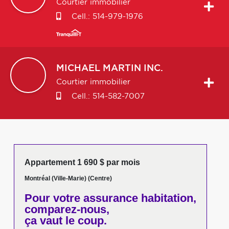
Courtier immobilier
Cell.:
514-979-1976
MICHAEL
MARTIN INC.
Courtier immobilier
Cell.:
514-582-7007
Appartement 1 690 $ par mois
Montréal (Ville-Marie) (Centre)
Pour votre
assurance habitation,
comparez-nous,
ça vaut le coup.