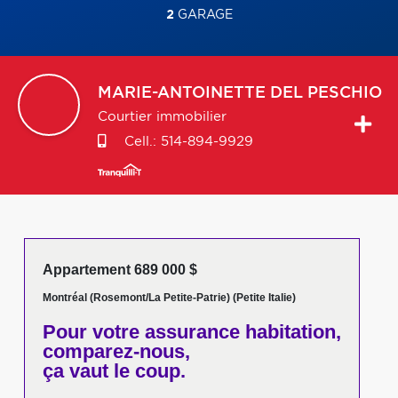
2
GARAGE
MARIE-ANTOINETTE
DEL PESCHIO
Courtier immobilier
Cell.:
514-894-9929
Appartement 689 000 $
Montréal (Rosemont/La Petite-Patrie) (Petite Italie)
Pour votre
assurance habitation,
comparez-nous,
ça vaut le coup.