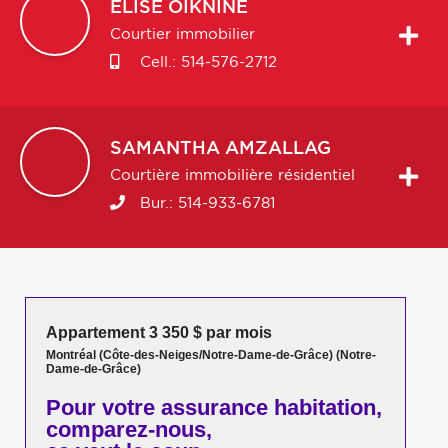
ELISE
OIKNINE
Courtier immobilier
Cell.:
514-576-2712
SAMANTHA
AMZALLAG
Courtière immobilière résidentiel
Bur.:
514-933-6781
Appartement 3 350 $ par mois
Montréal (Côte-des-Neiges/Notre-Dame-de-Grâce) (Notre-
Dame-de-Grâce)
Pour votre
assurance habitation,
comparez-nous,